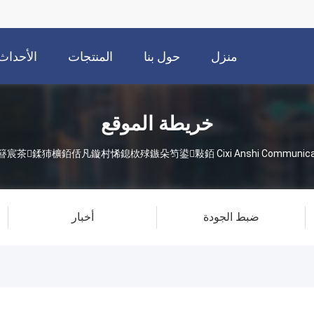
منزل
حول بنا
المنتجات
الأحداث
خريطة الموقع
鎮ㄨ鎵剧殑璧勬簮宸茶鍒犻櫎銆佸凡鏇村悕鎴栨殏鏃朵笉鍙敤銆 Cixi Anshi Communicatio
ضبط الجودة
أخبار