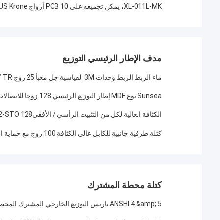
XL-011L-MK، يمكن تجميعه على PCB 10 أزواج LSA PLUS Krone وحدة تبديل قطع الاتصال من النوع PCB
مدف الإطار الرئيسي التوزيع
ماء الربط الربط وحدات 3M القياسية جل معبأ 25 زوج 4000DWP / TR
Sunsea نوع MDF إطار التوزيع الرئيسي 128 زوجا للاتصالات
الكثافة العالية لكل من التثبيت الرأسي / الأفقيJPX202-STO 128 أزواج تبادل الجانب وحدات اختبار الكتلة الطرفية
كتلة طرفية جانبية للكابل عالي الكثافة 100 زوج مع حماية الجهد والتيار لإطار التوزيع الرئيسي MDF
كتلة محطة المشترك
ANSHI 4 &amp; 5 باريس التوزيع الخارجي المشترك المحطة الطرفية بلوك STB وحدة مربع