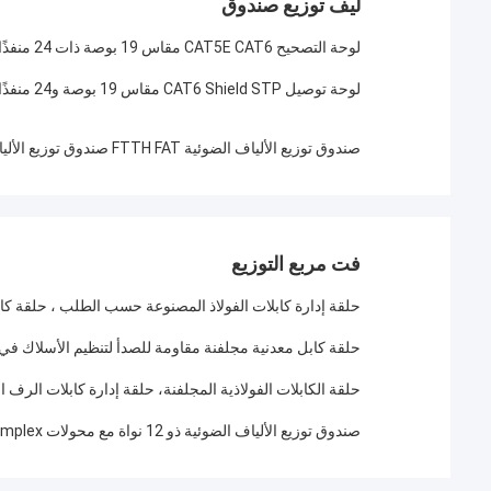
ليف توزيع صندوق
لوحة التصحيح CAT5E CAT6 مقاس 19 بوصة ذات 24 منفذًا محمية بالكامل ومجهزة بوحدات محمية مباشرة من خلال وحدات RJ45
لوحة توصيل CAT6 Shield STP مقاس 19 بوصة و24 منفذًا مع إدارة الكابلات الخلفية للشبكات المتكاملة
صندوق توزيع الألياف الضوئية FTTH FAT صندوق توزيع الألياف 16 نواة 24 نواة 330 * 225 * 90 خفيف الوزن / صغير الحجم
فت مربع التوزيع
حلقة إدارة كابلات الفولاذ المصنوعة حسب الطلب ، حلقة كاب
حلقة كابل معدنية مجلفنة مقاومة للصدأ لتنظيم الأسلاك في
حلقة الكابلات الفولاذية المجلفنة، حلقة إدارة كابلات الرف 
صندوق توزيع الألياف الضوئية ذو 12 نواة مع محولات LC Simplex وحماية IP65 لتطبيقات FTTH