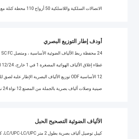
الاتصالات السلكية واللاسلكية 50 أزواج 110 محطة كتلة مع الساق أفقي نوع
أودف إطار التوزيع البصري
24 محفظة ربط الألياف الضوئية الأساسية ، ومتصل SC FC متكامل ، ومركز ربط ODF من الدرجة 24C بدون قفز
غطاء إغلاق الألياف الهوائية المصغرة 1 في 1 خارج، 12/24 الصندوق المشترك للكابلات البصرية الأساسية، غطاء صيانة إغلاق الألياف
12 الأساسية ODF توزيع الألياف البصرية الإطار علبة لصق للحماية
صينية وصلات ألياف بصرية بالجملة من المصنع 12 نواة 24 نواة صديقة للبيئة ABS V3.0 ODF صينية وصلات ألياف مدمجة
الألياف الضوئية التصحيح الحبل
كيبل توصيل ألياف بصرية بطول 2 متر LC/UPC-LC/UPC، كيبل توصيل ألياف بصرية مزدوج G652D G657A1