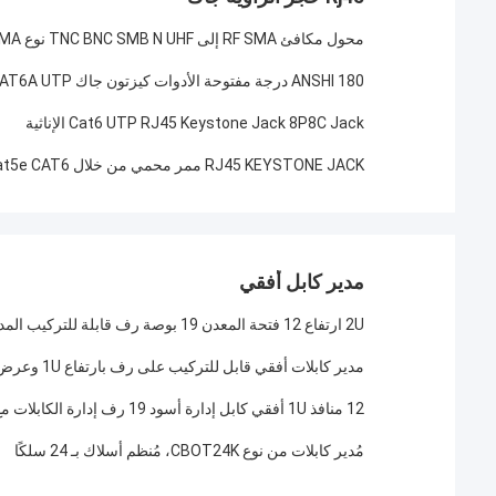
محول مكافئ RF SMA إلى TNC BNC SMB N UHF نوع F ، SMA ذكر أنثى JJ JK رابط مكافئ RF
ANSHI 180 درجة مفتوحة الأدوات كيزتون جاك RJ45 CAT5E CAT6 CAT6A UTP أجزاء الاتصالات غير المحمية
Cat6 UTP RJ45 Keystone Jack 8P8C Jack الإناثية
RJ45 KEYSTONE JACK ممر محمي من خلال Keystone Jack Cat5e CAT6 معدني مستقيم من خلال قارنة التوصيل المضمنة
مدير كابل أفقي
2U ارتفاع 12 فتحة المعدن 19 بوصة رف قابلة للتركيب المدير الكابل الأفقي لتركيبات الشبكة
مدير كابلات أفقي قابل للتركيب على رف بارتفاع 1U وعرض 19 بوصة مع 5 حلقات لإدارة كابلات الشبكة
12 منافذ 1U أفقي كابل إدارة أسود 19 رف إدارة الكابلات مع غطاء
مُدير كابلات من نوع CBOT24K، مُنظم أسلاك بـ 24 سلكًا