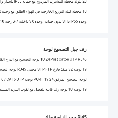
20 بلوك محطة المشترك المزدوج مع حماية IP55 للجدار والقطب الصندوق STB
10 محطة كتلة التوزيع الخارجية في الهواء الطلق مع وحدة Stb غير واقية
وحدة STB IP55 بدون حماية، وحدة VX داخلية / خارجية 10 20 زوجًا
رف جبل التصحيح لوحة
1U 24 Port Cat5e UTP RJ45 لوحة التصحيح مع الدرج القابل للإزالة، لوحة التصحيح الشبكة Black Rack Mount
19 بوصة 32 منفذ فارغ STP FTP محمي RJ45 لوحة التصحيح CAT5E CAT6 لوحة توزيع الشبكة
لوحة التصحيح المرفق 24 PORT 19 بوصة CAT5E / CAT6 / CAT6 UTP لوحة التصحيح المرفق
19 بوصة 1U لوحة رف قابلة للفصل مع ثقوب التبريد المستديرة، غبار مضاد البساط عازل لإدارة كابلات خزانة الاتصالات
Rj45 حجر الزاوية جاك