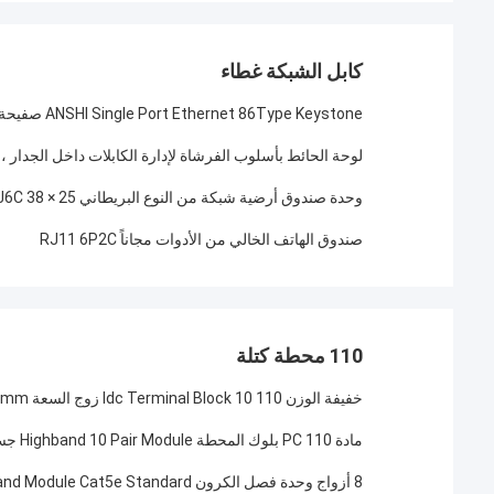
كابل الشبكة غطاء
ANSHI Single Port Ethernet 86Type Keystone صفيحة وجهها الزخرفة لوحة الحائط
لوحة الحائط بأسلوب الفرشاة لإدارة الكابلات داخل الجدار ، و
وحدة صندوق أرضية شبكة من النوع البريطاني CAT6 UTP LJ6C 38 × 25 مم
صندوق الهاتف الخالي من الأدوات مجاناً RJ11 6P2C
110 محطة كتلة
خفيفة الوزن 110 Idc Terminal Block 10 زوج السعة 72mm طول اللون الأصفر
مادة PC 110 بلوك المحطة Highband 10 Pair Module جسم أبيض قاعدة رمادية
8 أزواج وحدة فصل الكرون CAT5E Highband Module Cat5e Standard