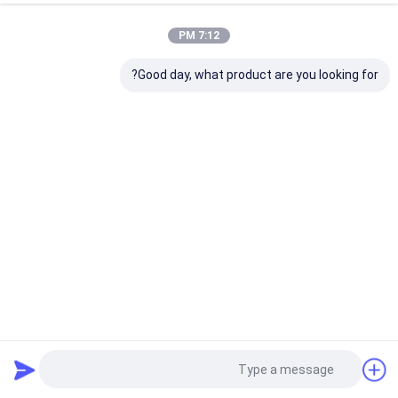
7:12 PM
Good day, what product are you looking for?
MPX286-16 120 أوم 16 وحدة نظام التثبيت على الحائط إطار
التوزيع الرقمي اللون الأزرق والأبيض
مدف الإطار الرئيسي التوزيع
2025-10-18
89 الرؤى