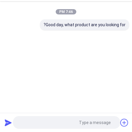
7:46 PM
Good day, what product are you looking for?
19 "1u أفقي إدارة الكابلات أسود 25 منافذ السطحية إدارة
الكابلات المعدنية
مدير كابل أفقي
2025-05-08
4 الرؤى