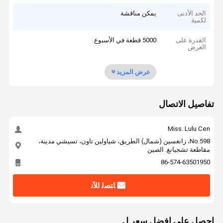
الحد الأدنى
يمكن مناقشة
لكمية
القدرة على
5000 قطعة في الأسبوع
العرض
عرض المزيد
تفاصيل الاتصال
Miss. Lulu Cen
No.598، زانغسين (شمال) الطريق، شياولين تاون، تسيشي مدينة،
مقاطعة تشجيانغ. الصين
86-574-63501950
ﺎﺘﺼﻟ ﺍﻶﻧ
احصل على افضل سعر ل