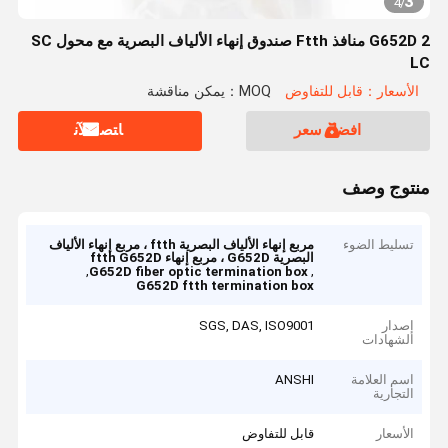
3
4
/
G652D 2 منافذ Ftth صندوق إنهاء الألياف البصرية مع محول SC
LC
الأسعار：قابل للتفاوض
MOQ：يمكن مناقشة
افضل سعر
ﺎﺘﺼﻟ ﺍﻶﻧ
منتوج وصف
تسليط الضوء
مربع إنهاء الألياف البصرية ftth ، مربع إنهاء الألياف
البصرية G652D ، مربع إنهاء ftth G652D
,
,
G652D fiber optic termination box
G652D ftth termination box
إصدار
SGS, DAS, ISO9001
الشهادات
اسم العلامة
ANSHI
التجارية
الأسعار
قابل للتفاوض