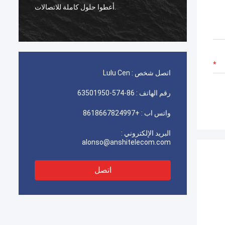
مل بشكل ممتاز ، عميلنا راضي
أعطوا حلول كاملة للاتصالات.
جدًا عن الجودة.
اتصل شخص :
Lulu Cen
رقم الهاتف :
86-574-63501950
واتس اب :
+8618667824997
البريد الإلكتروني :
alonso@anshitelecom.com
اتصل