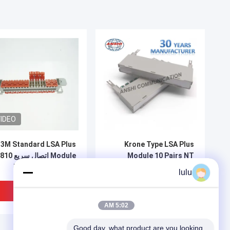
IDEO
3M Standard LSA Plus
Krone Type LSA Plus
Module 10 Pairs NT
Module اتصال سريع
Lightning Protection
جل ممتلئ Toolless
lulu
Magazine
افضل سعر
افضل سعر
5:02 AM
Good day, what product are you looking 