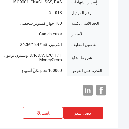
إصدار الشهادات
ISO9001, CNACL, SGS, DAS
رقم الموديل
XL-013
الحد الأدنى لكمية
100 جهاز كمبيوتر شخصى
الأسعار
Can discuss
تفاصيل التغليف
الكرتون: 53 * 24 * 24CM
D/P, D/A, L/C, T/T, ويسترن يونيون,
شروط الدفع
MoneyGram
القدرة على العرض
100000 pcs لكلّ أسبوع
افضل سعر
ﺎﺘﺼﻟ ﺍﻶﻧ