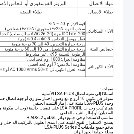
مواد الاتصال
البرونز الفوسفوري أو النحاس الأص
طلاء الاتصال
طلاء الفضة
قوة الإدراج: 40 ~ 75N
سحب القوة: F≥25N (محوري) F≥7.5N (شعاعي)
الأداء الميكانيكي
IDC Life: 200 مرة (20-26 AWG سلك صلب) كحد أدنى
قطر موصل النحاس: Φ0.4 ~ Φ0.8 (مم)
درجة حرارة التخزين: 40 إلى 70 درجة مئوية
خصائص البيئة
درجة حرارة التشغيل: من 10 إلى 60 درجة مئوية
الرطوبة النسبية: 95٪ ، غير مشروط
مقاومة العزل: 1000 أوم كحد أدنى
مقاومة التلامس: 7 أوم كحد أقصى
الأداء الكهربائي
شدة العزل الكهربائي: AC 1000 Vrms 50Hz أو 60Hz في 60 ثانية
سمات :
استنادًا إلى تقنية اتصال LSA-PLUS الأصلية.
متوفر في تكوين 10 أزواج مع وصول اختبار متوازي أو جهة اتصال حماية من الجهد الزائد.
وحدة LSA-PLUS مثبتة على إطار التثبيت الخلفي.
القضبان) أو إطار التثبيت الخلفي.
مناسب للاستخدام في جميع دوائر xDSL و ADSL2 +.
يسمح الاستقرار القوي للبيئة على المدى الطويل بالتركيب الداخلي و
يدعم جميع ملحقات LSA-PLUS Series 2:
مجلة حماية الجهد الزائد.