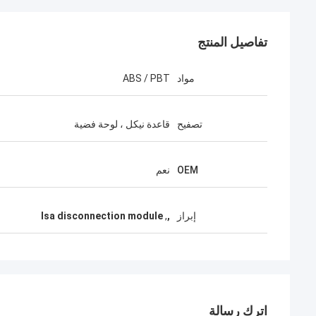
تفاصيل المنتج
مواد
ABS / PBT
تصفيح
قاعدة نيكل ، لوحة فضية
OEM
نعم
إبراز
,
,
lsa disconnection module
اترك رسالة