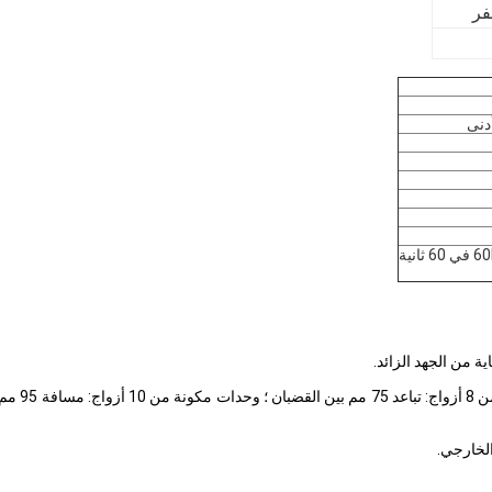
فر
يتم تركيب وحدات LSA-PROFIL على قضبان جانبية (وحدات مكونة من
الخارجي.