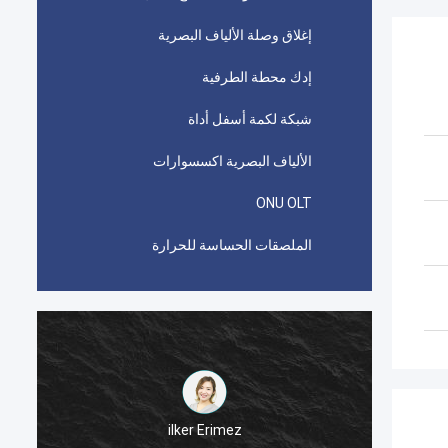
إغلاق وصلة الألياف البصرية
إدك محطة الطرفية
شبكة لكمة أسفل أداة
الألياف البصرية اكسسوارات
ONU OLT
الملصقات الحساسة للحرارة
حمد عبدالله
ilker Erimez
موصلات بيكابوند AMP TYCO المستخدمة في