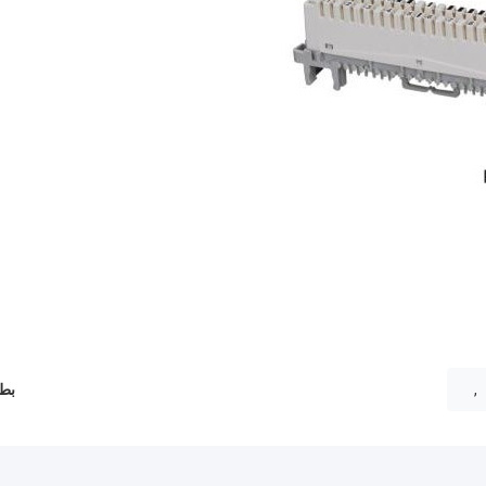
,
بطا