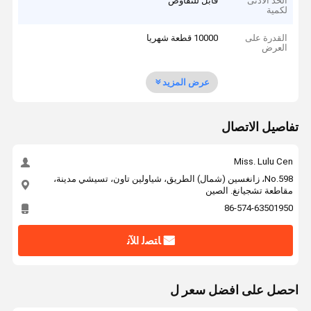
الحد الأدنى
قابل للتفاوض
لكمية
القدرة على
10000 قطعة شهريا
العرض
عرض المزيد
تفاصيل الاتصال
Miss. Lulu Cen
No.598، زانغسين (شمال) الطريق، شياولين تاون، تسيشي مدينة،
مقاطعة تشجيانغ. الصين
86-574-63501950
ﺎﺘﺼﻟ ﺍﻶﻧ
احصل على افضل سعر ل