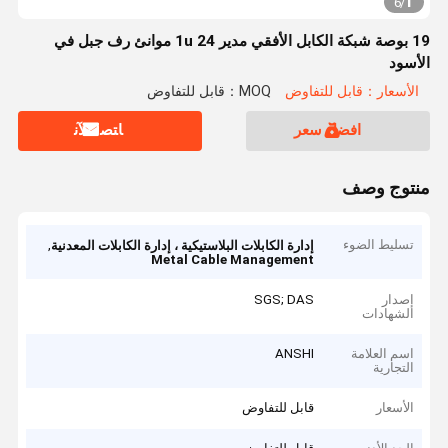
1
6
/
19 بوصة شبكة الكابل الأفقي مدير 1u 24 موانئ رف جبل في
الأسود
الأسعار：قابل للتفاوض
MOQ：قابل للتفاوض
افضل سعر
ﺎﺘﺼﻟ ﺍﻶﻧ
منتوج وصف
تسليط الضوء
,
إدارة الكابلات البلاستيكية ، إدارة الكابلات المعدنية
Metal Cable Management
إصدار
SGS; DAS
الشهادات
اسم العلامة
ANSHI
التجارية
الأسعار
قابل للتفاوض