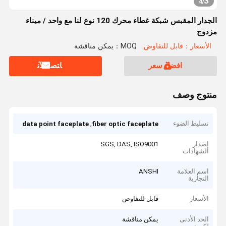
3
4
/
الجدار المقبس شبكة غطاء محرك 120 نوع لنا مع واحد / ميناء
مزدوج
الأسعار：قابل للتفاوض
MOQ：يمكن مناقشة
افضل سعر
ﺎﺘﺼﻟ ﺍﻶﻧ
منتوج وصف
تسليط الضوء
,
data point faceplate
fiber optic faceplate
إصدار
SGS, DAS, ISO9001
الشهادات
اسم العلامة
ANSHI
التجارية
الأسعار
قابل للتفاوض
الحد الأدنى
يمكن مناقشة