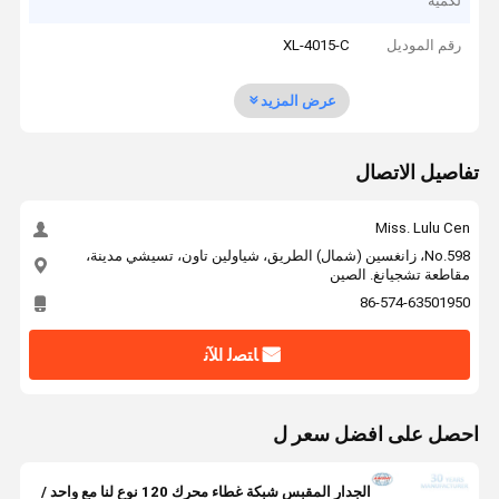
لكمية
رقم الموديل
XL-4015-C
عرض المزيد
تفاصيل الاتصال
Miss. Lulu Cen
No.598، زانغسين (شمال) الطريق، شياولين تاون، تسيشي مدينة،
مقاطعة تشجيانغ. الصين
86-574-63501950
ﺎﺘﺼﻟ ﺍﻶﻧ
احصل على افضل سعر ل
الجدار المقبس شبكة غطاء محرك 120 نوع لنا مع واحد /