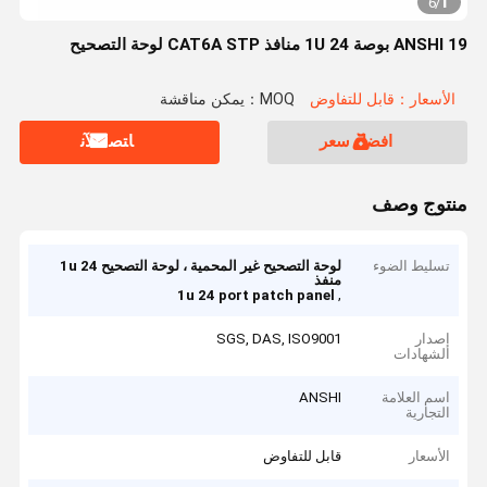
1
6
/
ANSHI 19 بوصة 1U 24 منافذ CAT6A STP لوحة التصحيح
الأسعار：قابل للتفاوض
MOQ：يمكن مناقشة
افضل سعر
ﺎﺘﺼﻟ ﺍﻶﻧ
منتوج وصف
تسليط الضوء
لوحة التصحيح غير المحمية ، لوحة التصحيح 1u 24
منفذ
,
1u 24 port patch panel
إصدار
SGS, DAS, ISO9001
الشهادات
اسم العلامة
ANSHI
التجارية
الأسعار
قابل للتفاوض