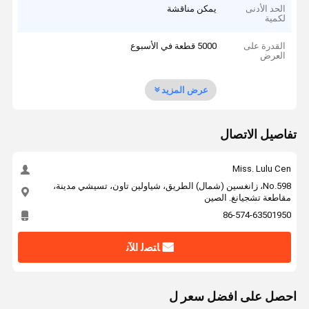
الحد الأدنى
يمكن مناقشة
لكمية
القدرة على
5000 قطعة في الأسبوع
العرض
عرض المزيد
تفاصيل الاتصال
Miss. Lulu Cen
No.598، زانغسين (شمال) الطريق، شياولين تاون، تسيشي مدينة،
مقاطعة تشجيانغ. الصين
86-574-63501950
ﺎﺘﺼﻟ ﺍﻶﻧ
احصل على افضل سعر ل