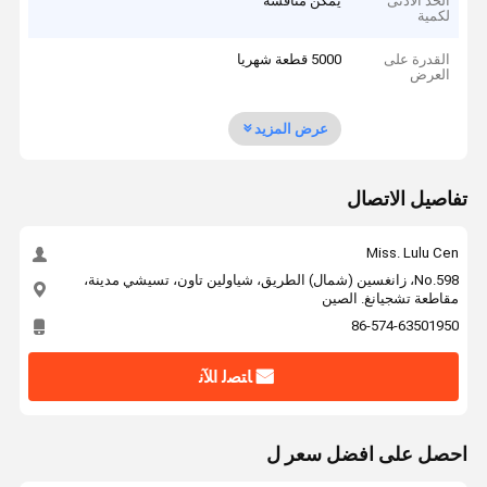
الحد الأدنى
يمكن مناقشة
لكمية
القدرة على
5000 قطعة شهريا
العرض
عرض المزيد
تفاصيل الاتصال
Miss. Lulu Cen
No.598، زانغسين (شمال) الطريق، شياولين تاون، تسيشي مدينة،
مقاطعة تشجيانغ. الصين
86-574-63501950
ﺎﺘﺼﻟ ﺍﻶﻧ
احصل على افضل سعر ل