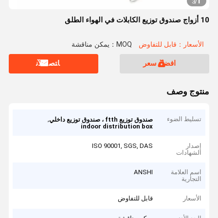
1
3
/
10 أزواج صندوق توزيع الكابلات في الهواء الطلق
الأسعار：قابل للتفاوض
MOQ：يمكن مناقشة
افضل سعر
ﺎﺘﺼﻟ ﺍﻶﻧ
منتوج وصف
تسليط الضوء
,
صندوق توزيع ftth ، صندوق توزيع داخلي
indoor distribution box
إصدار
ISO 90001, SGS, DAS
الشهادات
اسم العلامة
ANSHI
التجارية
الأسعار
قابل للتفاوض