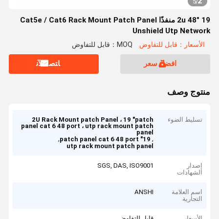
2
5
/
19 "2u 48 منفذًا Cat5e / Cat6 Rack Mount Patch Panel
Unshield Utp Network
الأسعار：قابل للتفاوض
MOQ：قابل للتفاوض
افضل سعر
ﺎﺘﺼﻟ ﺍﻶﻧ
منتوج وصف
تسليط الضوء
2U Rack Mount patch Panel ، 19 "patch
panel cat 6 48 port ، utp rack mount patch
panel
,
,
19" patch panel cat 6 48 port
utp rack mount patch panel
إصدار
SGS, DAS, ISO9001
الشهادات
اسم العلامة
ANSHI
التجارية
الأسعار
قابل للتفاوض