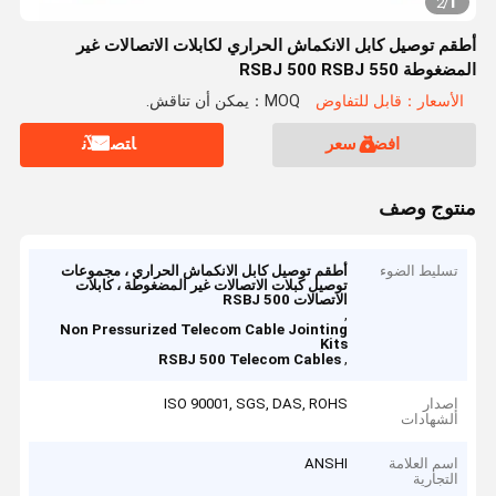
1
2
/
أطقم توصيل كابل الانكماش الحراري لكابلات الاتصالات غير
المضغوطة RSBJ 500 RSBJ 550
الأسعار：قابل للتفاوض
MOQ：يمكن أن تناقش.
افضل سعر
ﺎﺘﺼﻟ ﺍﻶﻧ
منتوج وصف
تسليط الضوء
أطقم توصيل كابل الانكماش الحراري ، مجموعات
توصيل كبلات الاتصالات غير المضغوطة ، كابلات
الاتصالات RSBJ 500
,
Non Pressurized Telecom Cable Jointing
Kits
,
RSBJ 500 Telecom Cables
إصدار
ISO 90001, SGS, DAS, ROHS
الشهادات
اسم العلامة
ANSHI
التجارية