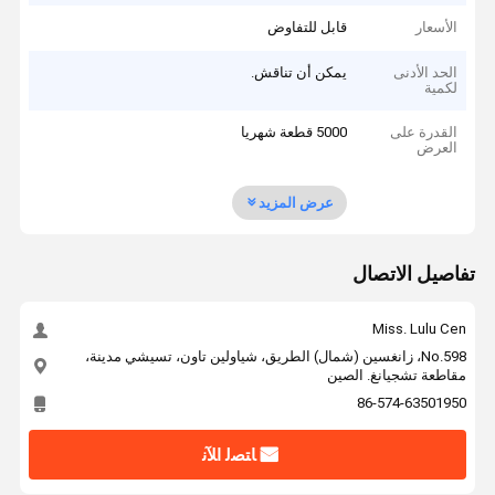
الأسعار
قابل للتفاوض
الحد الأدنى
يمكن أن تناقش.
لكمية
القدرة على
5000 قطعة شهريا
العرض
عرض المزيد
تفاصيل الاتصال
Miss. Lulu Cen
No.598، زانغسين (شمال) الطريق، شياولين تاون، تسيشي مدينة،
مقاطعة تشجيانغ. الصين
86-574-63501950
ﺎﺘﺼﻟ ﺍﻶﻧ