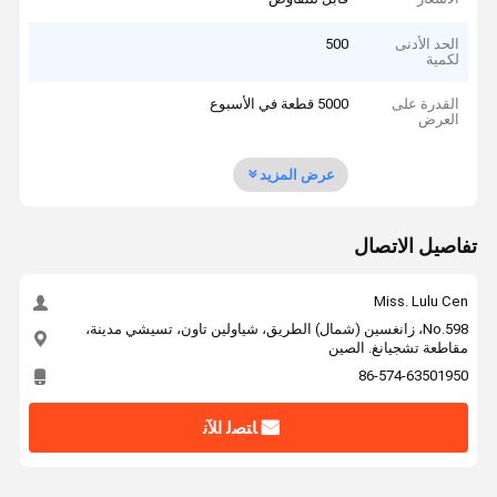
الحد الأدنى
500
لكمية
القدرة على
5000 قطعة في الأسبوع
العرض
عرض المزيد
تفاصيل الاتصال
Miss. Lulu Cen
No.598، زانغسين (شمال) الطريق، شياولين تاون، تسيشي مدينة،
مقاطعة تشجيانغ. الصين
86-574-63501950
ﺎﺘﺼﻟ ﺍﻶﻧ