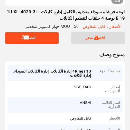
3
4
/
لوحة فرشاة سوداء معدنية بالكامل إدارة كابلات 1U XL-4020-3L-
E 19 بوصة 4 حلقات لتنظيم الكابلات
الأسعار：قابل للتفاوض
MOQ：50 جهاز كمبيوتر شخصى
افضل سعر
ﺎﺘﺼﻟ ﺍﻶﻧ
منتوج وصف
تسليط الضوء
,
,
4Rings 1U إدارة الكابلات
إدارة الكابلات السوداء
إدارة الكابلات
إصدار
SGS; DAS
الشهادات
اسم العلامة
ANSHI
التجارية
الأسعار
قابل للتفاوض