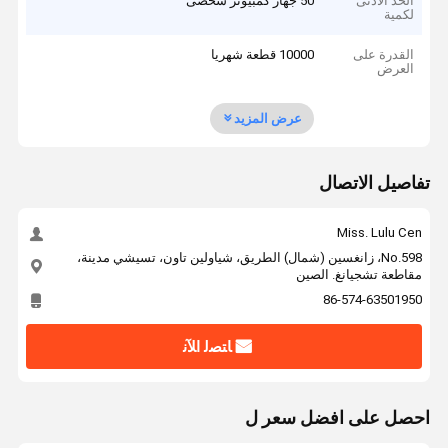
الحد الأدنى
50 جهاز كمبيوتر شخصى
لكمية
القدرة على
10000 قطعة شهريا
العرض
عرض المزيد
تفاصيل الاتصال
Miss. Lulu Cen
No.598، زانغسين (شمال) الطريق، شياولين تاون، تسيشي مدينة،
مقاطعة تشجيانغ. الصين
86-574-63501950
ﺎﺘﺼﻟ ﺍﻶﻧ
احصل على افضل سعر ل