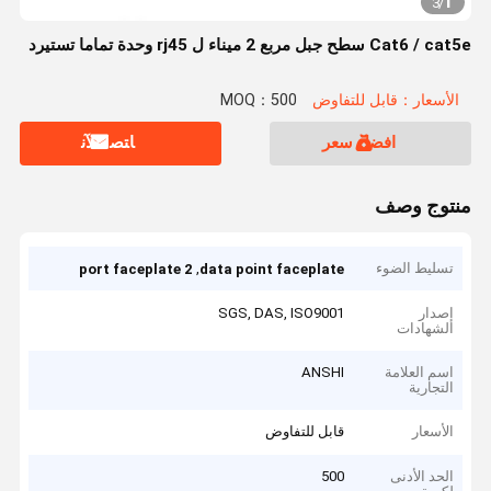
1
3
/
Cat6 / cat5e سطح جبل مربع 2 ميناء ل rj45 وحدة تماما تستيرد
الأسعار：قابل للتفاوض
MOQ：500
افضل سعر
ﺎﺘﺼﻟ ﺍﻶﻧ
منتوج وصف
تسليط الضوء
,
2 port faceplate
data point faceplate
إصدار
SGS, DAS, ISO9001
الشهادات
اسم العلامة
ANSHI
التجارية
الأسعار
قابل للتفاوض
الحد الأدنى
500