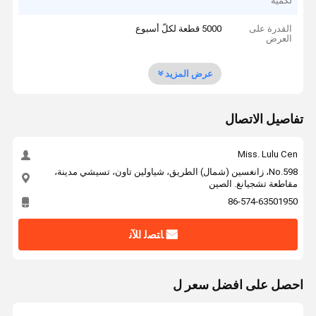
لكمية
القدرة على
5000 قطعة لكلّ أسبوع
العرض
عرض المزيد
تفاصيل الاتصال
Miss. Lulu Cen
No.598، زانغسين (شمال) الطريق، شياولين تاون، تسيشي مدينة،
مقاطعة تشجيانغ. الصين
86-574-63501950
ﺎﺘﺼﻟ ﺍﻶﻧ
احصل على افضل سعر ل