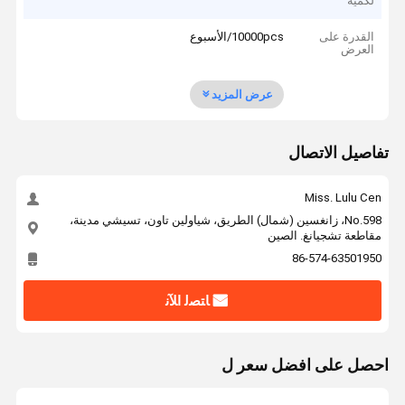
لكمية
القدرة على
10000pcs/الأسبوع
العرض
عرض المزيد
تفاصيل الاتصال
Miss. Lulu Cen
No.598، زانغسين (شمال) الطريق، شياولين تاون، تسيشي مدينة،
مقاطعة تشجيانغ. الصين
86-574-63501950
ﺎﺘﺼﻟ ﺍﻶﻧ
احصل على افضل سعر ل