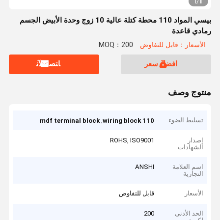
1
1
/
بيسي المواد 110 محطة كتلة عالية 10 زوج وحدة الأبيض الجسم
رمادي قاعدة
الأسعار：قابل للتفاوض
MOQ：200
افضل سعر
ﺎﺘﺼﻟ ﺍﻶﻧ
منتوج وصف
تسليط الضوء
,
mdf terminal block
110 wiring block
إصدار
ROHS, ISO9001
الشهادات
اسم العلامة
ANSHI
التجارية
الأسعار
قابل للتفاوض
الحد الأدنى
200