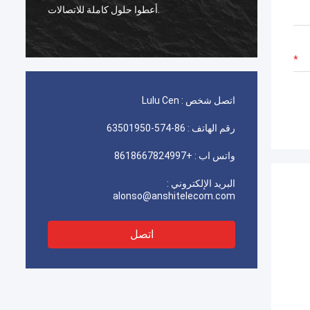
م
نا راضي
أعطوا حلول كاملة للاتصالات.
اتصل شخص :
Lulu Cen
رقم الهاتف :
86-574-63501950
واتس اب :
+8618667824997
البريد الإلكتروني :
alonso@anshitelecom.com
اتصل