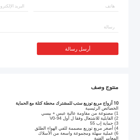
الشركة المصنعة من ذوي الخبرة للغاية!
أرسل رسالة
منتوج وصف
10 أزواج مربع توزيع ستب للمشترك محطة كتلة مع الحماية
الخصائص الرئيسية
1) مصنوعة من مقاومة عالية عبس + بيسي
2) القابلية للاشتعال وفقا ل أول 94-V0
3) حماية إب 55
4) أصغر مربع توزيع مصممة للفي الهواء الطلق
6) عملية سهلة ومجموعة واسعة من الأسلاك
المعايير الفنية