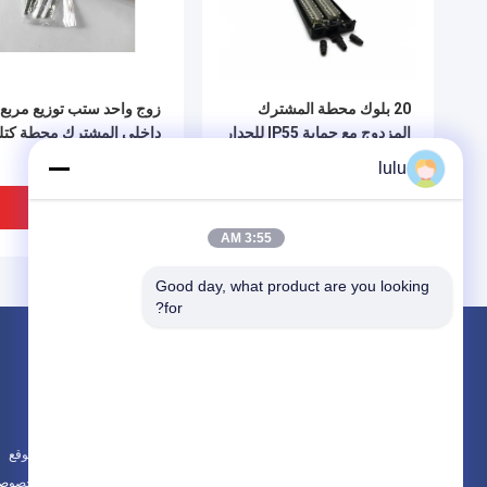
20 بلوك محطة المشترك
زوج واحد ستب توزيع مربع
المزدوج مع حماية IP55 للجدار
داخلي المشترك محطة كتل
والقطب الصندوق STB
ستب إسقاط الأسلاك
lulu
افضل سعر
افضل سعر
3:55 AM
Good day, what product are you looking 
for?
المنتجات
حول
ليف توزيع صندوق
أخبار
فت مربع التوزيع
الحالات
كابل توزيع مربع
خريطة الموقع
جميع الفئات
سياسة الخصوصي