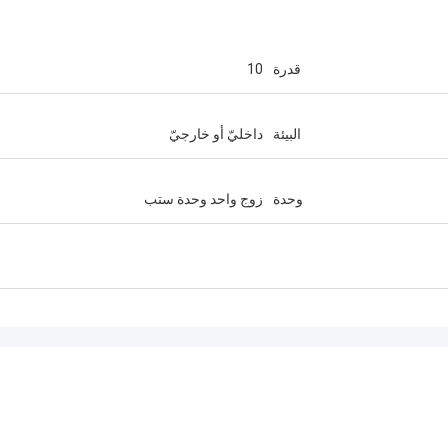
قدرة
10
البيئة
داخليّ أو خارجيّ
وحدة
زوج واحد وحدة ستب
احمد عبدالله
اس ساندفيك
موصلات بيكابوند TYCO