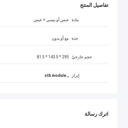
تفاصيل المنتج
مادة
عبس أو بيسي + عبس
جدة
مع أو بدون
حجم خارجيّ
295 * 143.5 * 81.5
إبراز
,
,
stb module
اترك رسالة
أندري