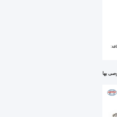
قة:
وصى بها