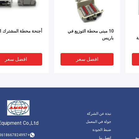
10 مبنى محطة التوزيع في
أجنحة محطة المشترك 1
ة
باريس
افضل سعر
افضل سعر
نبذة عن الشركة
جولة في المعمل
Equipment Co.,Ltd
ضبط الجودة
DEO
+8618667824997
ة
اتصل بنا