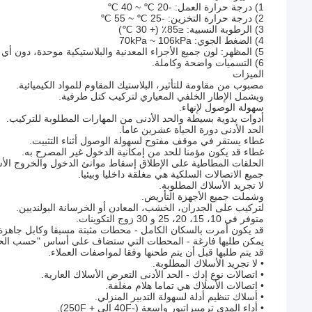
1) درجة حرارة العمل: -20 ℃ ~ 40 ℃
2) درجة حرارة التخزين: -25 ℃ ~ 55 ℃
3) الرطوبة النسبية: ≤85٪ (+ 30 ℃)
4) الضغط الجوي: 70kPa ~ 106kPa
5) المظهر: لون جميع الأجزاء المعدنية والبلاستيكية موحدة، دون أي خدش، الصدأ، تكسير والشقوق.
6) التسميات واضحة وكاملة.
الميزات
مصبوب من مقاومة للتأثير، البلاستيك المقاوم للمواد الكيميائية.
ويشمل الإطار الخلفي المعياري لتركيب كتل طرفية.
سهولة الوصول لإنهاء.
أدوات يدوية بسيطة والحد الأدنى من المهارات المطلوبة للتركيب.
الحد الأدنى دورة الحياة عشرين عاما.
غطاء يستقر في موقف مفتوح لسهولة الوصول أثناء التثبيت.
غطاء قد يكون مؤمنا للحد من إمكانية الدخول غير المصرح به.
الحلقات المطاطية على الإطلاق إسقاط موانئ الدخول والخروج الأس
جميع الاتصالات السلكية هي مغلقة داخليا وبيئيا.
لا تجريد الأسلاك المطلوبة.
وشملت جميع الأجهزة التأريض.
لتركيب على الجدران، الخشب، المعادن أو الخرسانة البولنديين.
متوفر في 10، 15، 20، 25 و 30 زوج التكوينات.
قد يكون أمرت بالسكان الكامل - محطات مثبتة مسبقا وكابل جاهزة
يمكن طلبها فارغة - المحطات التي ستضاف على أساس "حسب الحا
قد يتم طلبها قبل أن يتم طحنها وفقا لمواصفات العملاء.
• لا تجريد الأسلاك المطلوبة.
• اتصالات نوع إدك - الحد الأدنى التعرض الأسلاك العارية.
• اتصالات الأسلاك هي تماما هلام مغلفة.
• أسلاك تنظيم أدلة لسهولة التدبير المنزلي.
• أداء المدى ترمبيراتيور واسعة (-40F إلى + 250F).