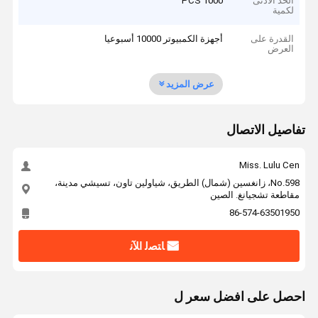
الحد الأدنى
1000 PCS
لكمية
القدرة على
أجهزة الكمبيوتر 10000 أسبوعيا
العرض
عرض المزيد
تفاصيل الاتصال
Miss. Lulu Cen
No.598، زانغسين (شمال) الطريق، شياولين تاون، تسيشي مدينة،
مقاطعة تشجيانغ. الصين
86-574-63501950
ﺎﺘﺼﻟ ﺍﻶﻧ
احصل على افضل سعر ل