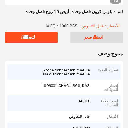
3
3
/
لسا - بلوس كرون فصل وحدة، أبيض 10 زوج فصل وحدة
الأسعار：قابل للتفاوض
MOQ：1000 PCS
افضل سعر
ﺎﺘﺼﻟ ﺍﻶﻧ
منتوج وصف
تسليط الضوء
,
krone connection module
lsa disconnection module
إصدار
ISO9001, CNACL, SGS, DAS
الشهادات
اسم العلامة
ANSHI
التجارية
الأسعار
قابل للتفاوض