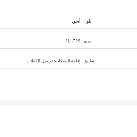
اللون
أسود
حجم
19 ''، 1U
تطبيق
إقامة الشبكات؛ توصيل الكابلات
احمد عبدالله
أندرياس ساندفيك
موصلات