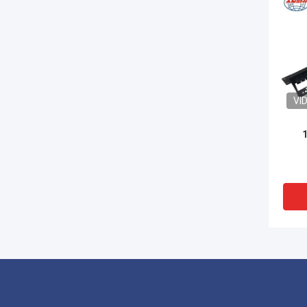
VI
السوداء 19