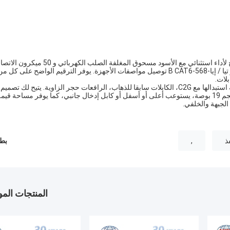
على استعداد للعمل مع المعدات بائع متعددة، يرصد هذا لوحة التصحيح لأداء استثنائي مع الأسود مسحوق المغلفة الصلب الكهر
مطلية بالذهب. كل لوحة تأتي مع إنهاء 110 نوع، في حين تلبية وتجاوز تيا / إيا-568-B CAT6 توصيل مواصفات الأجهزة. يوفر الترقيم الواضح على كل 
لات.
الموصلات المكسورة أو التالفة لم تعد مشكلة. يمكنك بسرعة وسهولة استبدالها مع C2G، الكابلات سابقا للذهاب، الرافعات حجر الزاوية. يتيح لك تصميم
اللوحة ذو الكثافة العالية 19 بوصة تركيب أي رف قياسي أو خزانة بحجم 19 بوصة، يستوعب أعلى أو أسفل أو كابل إدخال جانبي، كما يوفر مساحة قيم
الجبهة والخلفي.
,
بطا
المنتجات الم