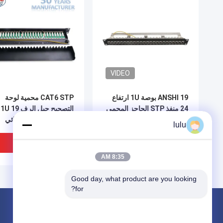
VIDEO
ANSHI 19 بوصة 1U ارتفاع
CAT6 STP محمية لوحة
24 منفذ STP الحاجز المحمي
التصحيح جبل الرف 1U 19
رصيف جبل لوحة التصحيح
بوصة 24 ميناء IDC ثنائي
lulu
للشبكة
الفينيل متعدد الكلور نوع
افضل سعر
افضل سعر
8:35 AM
Good day, what product are you looking 
for?
المنتجات
حول