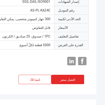
إصدار الشهادات
SGS, DAS, ISO9001
رقم الموديل
AS-PL-KA24C
الحد الأدنى لكمية
300 جهاز كمبيوتر شخصى، يمكن التفاوض
الأسعار
قابل للتفاوض
تفاصيل التغليف
1PC / صندوق، 25 صناديق / الكرتون
القدرة على العرض
5000 قطعة لكلّ أسبوع
افضل سعر
ﺎﺘﺼﻟ ﺍﻶﻧ