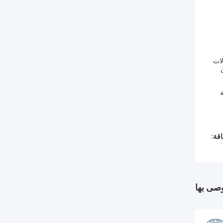
بائي و 50 ميكرون الاتصالات
من
ة
قة:
وصى بها