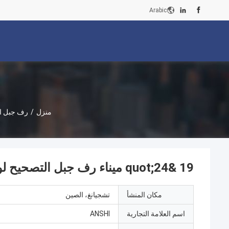
Arabic
منزل
/
رف جبل ال
19 &quot;24 ميناء رف جبل التصحيح لوحة Cat6 110-إدك أوتب دون رادع لكابلينغ
مكان المنشأ
تشجيانغ، الصين
اسم العلامة التجارية
ANSHI