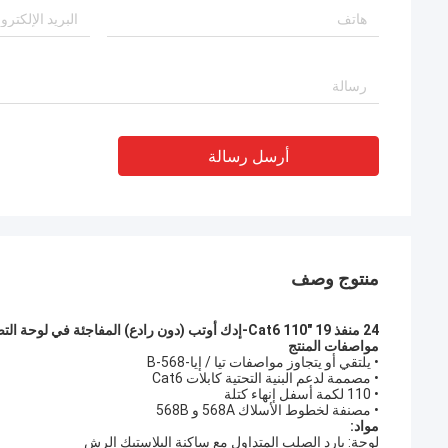
الشركة المصنعة من ذوي الخبرة للغاية!
أرسل رسالة
منتوج وصف
24 منفذ 19 "Cat6 110-إدك أوتب (دون رادع) المفاجئة في لوحة التصحيح
مواصفات المنتج
• يلتقي أو يتجاوز مواصفات تيا / إيا-568-B
• مصممة لدعم البنية التحتية كابلات Cat6
• 110 لكمة أسفل إنهاء كتلة
• مصنفة لخطوط الأسلاك 568A و 568B
مواد:
لوحة: بارد الصلب المتداول مع ساكنة البلاستيك الرش