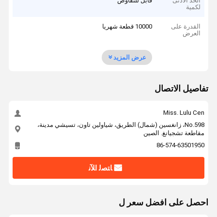
الحد الأدنى
قابل للتفاوض
لكمية
القدرة على
10000 قطعة شهريا
العرض
عرض المزيد
تفاصيل الاتصال
Miss. Lulu Cen
No.598، زانغسين (شمال) الطريق، شياولين تاون، تسيشي مدينة،
مقاطعة تشجيانغ. الصين
86-574-63501950
ﺎﺘﺼﻟ ﺍﻶﻧ
احصل على افضل سعر ل