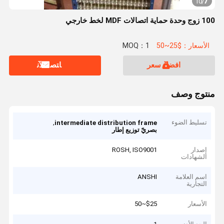
7
10
/
100 زوج وحدة حماية اتصالات MDF لخط خارجي
الأسعار：$25~50
MOQ：1
افضل سعر
ﺎﺘﺼﻟ ﺍﻶﻧ
منتوج وصف
تسليط الضوء
,
intermediate distribution frame
بصريّ توزيع إطار
إصدار
ROSH, ISO9001
الشهادات
اسم العلامة
ANSHI
التجارية
الأسعار
$25~50