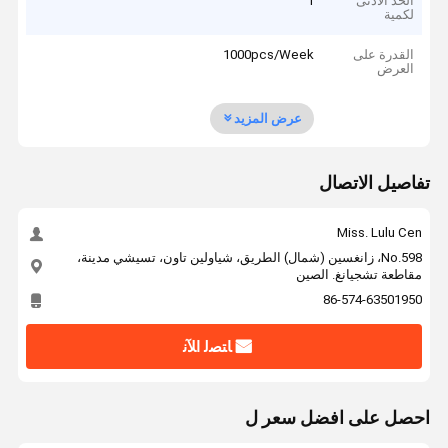
الحد الأدنى
1
لكمية
القدرة على
1000pcs/Week
العرض
عرض المزيد
تفاصيل الاتصال
Miss. Lulu Cen
No.598، زانغسين (شمال) الطريق، شياولين تاون، تسيشي مدينة،
مقاطعة تشجيانغ. الصين
86-574-63501950
ﺎﺘﺼﻟ ﺍﻶﻧ
احصل على افضل سعر ل