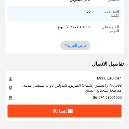
الحد الأدنى
50
لكمية
القدرة على
1000 قطعة / الأسبوع
العرض
عرض المزيد
تفاصيل الاتصال
Miss. Lulu Cen
No.598، زانغسين (شمال) الطريق، شياولين تاون، تسيشي مدينة،
مقاطعة تشجيانغ. الصين
86-574-63501950
ﺎﺘﺼﻟ ﺍﻶﻧ