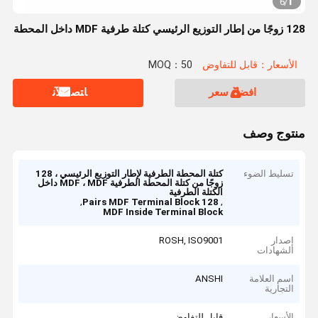
1
6
/
128 زوجًا من إطار التوزيع الرئيسي كتلة طرفية MDF داخل المحطة
الأسعار：قابل للتفاوض
MOQ：50
افضل سعر
ﺎﺘﺼﻟ ﺍﻶﻧ
منتوج وصف
تسليط الضوء
كتلة المحطة الطرفية لإطار التوزيع الرئيسي ، 128
زوجًا من كتلة المحطة الطرفية MDF ، MDF داخل
الكتلة الطرفية
,
,
128 Pairs MDF Terminal Block
MDF Inside Terminal Block
إصدار
ROSH, ISO9001
الشهادات
اسم العلامة
ANSHI
التجارية
الأسعار
قابل للتفاوض