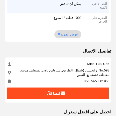
الحد الأدنى
يمكن أن تناقش
لكمية
القدرة على
1000 قطعة / أسبوع
العرض
عرض المزيد
تفاصيل الاتصال
Miss. Lulu Cen
No.598، زانغسين (شمال) الطريق، شياولين تاون، تسيشي مدينة،
مقاطعة تشجيانغ. الصين
86-574-63501950
ﺎﺘﺼﻟ ﺍﻶﻧ
احصل على افضل سعر ل