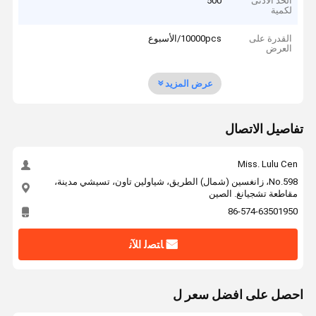
الحد الأدنى
500
لكمية
القدرة على
10000pcs/الأسبوع
العرض
عرض المزيد
تفاصيل الاتصال
Miss. Lulu Cen
No.598، زانغسين (شمال) الطريق، شياولين تاون، تسيشي مدينة،
مقاطعة تشجيانغ. الصين
86-574-63501950
ﺎﺘﺼﻟ ﺍﻶﻧ
احصل على افضل سعر ل