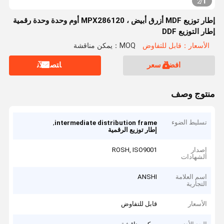
1
2
/
إطار توزيع MDF أزرق أبيض ، MPX286120 أوم وحدة وحدة رقمية
إطار التوزيع DDF
الأسعار：قابل للتفاوض
MOQ：يمكن مناقشة
افضل سعر
ﺎﺘﺼﻟ ﺍﻶﻧ
منتوج وصف
تسليط الضوء
,
intermediate distribution frame
إطار توزيع الرقمية
إصدار
ROSH, ISO9001
الشهادات
اسم العلامة
ANSHI
التجارية
الأسعار
قابل للتفاوض