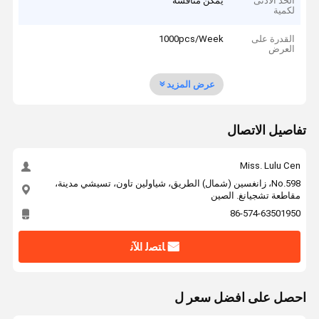
الحد الأدنى
يمكن مناقشة
لكمية
القدرة على
1000pcs/Week
العرض
عرض المزيد
تفاصيل الاتصال
Miss. Lulu Cen
No.598، زانغسين (شمال) الطريق، شياولين تاون، تسيشي مدينة،
مقاطعة تشجيانغ. الصين
86-574-63501950
ﺎﺘﺼﻟ ﺍﻶﻧ
احصل على افضل سعر ل